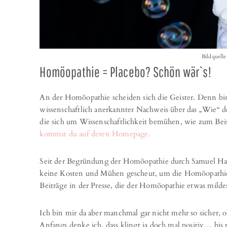
Bildquelle
Homöopathie = Placebo? Schön wär`s!
An der Homöopathie scheiden sich die Geister. Denn bis
wissenschaftlich anerkannter Nachweis über das „Wie“ de
die sich um Wissenschaftlichkeit bemühen, wie zum Beis
kommst du auf deren Homepage.
Seit der Begründung der Homöopathie durch Samuel Hah
keine Kosten und Mühen gescheut, um die Homöopathi
Beiträge in der Presse, die der Homöopathie etwas milder
Ich bin mir da aber manchmal gar nicht mehr so sicher, 
Anfangs denke ich, dass klingt ja doch mal positiv… bis m