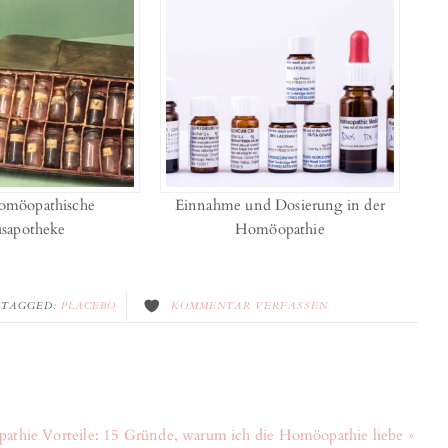
homöopathische
Einnahme und Dosierung in der
sapotheke
Homöopathie
TAGGED:
PLACEBO
KOMMENTAR VERFASSEN
thie Vorteile: 15 Gründe, warum ich die Homöopathie liebe »