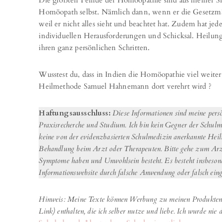
Die größten Feinde der Homöopathie sind aus meiner Sich
Homöopath selbst. Nämlich dann, wenn er die Gesetzm
weil er nicht alles sieht und beachtet hat. Zudem hat j
individuellen Herausforderungen und Schicksal. Heilung 
ihren ganz persönlichen Schritten.
Wusstest du, dass in Indien die Homöopathie viel weiter v
Heilmethode Samuel Hahnemann dort verehrt wird ?
Haftungsausschluss:
Diese Informationen sind meine pers
Praxisrecherche und Studium. Ich bin kein Gegner der Schul
keine von der evidenzbasierten Schulmedizin anerkannte Hei
Behandlung beim Arzt oder Therapeuten. Bitte gehe zum Arz
Symptome haben und Unwohlsein besteht. Es besteht insbesond
Informationswebsite durch falsche Anwendung oder falsch einge
Hinweis: Meine Texte können Werbung zu meinen Produkten 
Link) enthalten, die ich selber nutze und liebe. Ich wurde nie