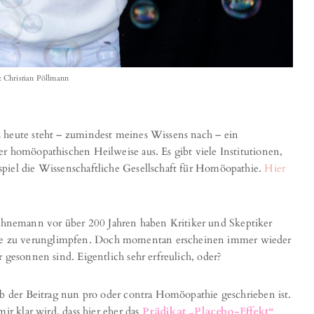
: Christian Pöllmann
 heute steht – zumindest meines Wissens nach – ein
r homöopathischen Heilweise aus. Es gibt viele Institutionen,
piel die Wissenschaftliche Gesellschaft für Homöopathie.
Hier
nemann vor über 200 Jahren haben Kritiker und Skeptiker
e zu verunglimpfen. Doch momentan erscheinen immer wieder
 gesonnen sind. Eigentlich sehr erfreulich, oder?
ob der Beitrag nun pro oder contra Homöopathie geschrieben ist.
ir klar wird, dass hier eher das
Prädikat „Placebo-Effekt“