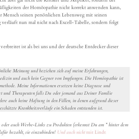
t aber gar nicht die Kritiker und Skeptiker, sondern der
äßigkeiten der Homöopathie nicht korrekt anwenden kann,
eder Mensch seinen persönlichen Lebensweg mit seinen
verläuft nun mal nicht nach Excell-Tabelle, sondern folgt
erbreitet ist als bei uns und der deutsche Entdecker dieser
önliche Meinung und beziehen sich auf meine Erfahrungen,
medizin und auch kein Gegner von Impfungen. Die Homöopathie ist
lmethode. Meine Informationen ersetzen keine Diagnose und
t und Therapeuten falls Du oder jemand aus Deiner Familie
ere auch keine Haftung in den Fällen, in denen aufgrund dieser
schätzte Krankheitsverläufe ein Schaden entstanden ist.
oder auch Werbe-Links zu Produkten (erkennst Du am * hinter dem
 dafür bezahlt, sie einzubinden!
Und auch nicht
mit Lindt