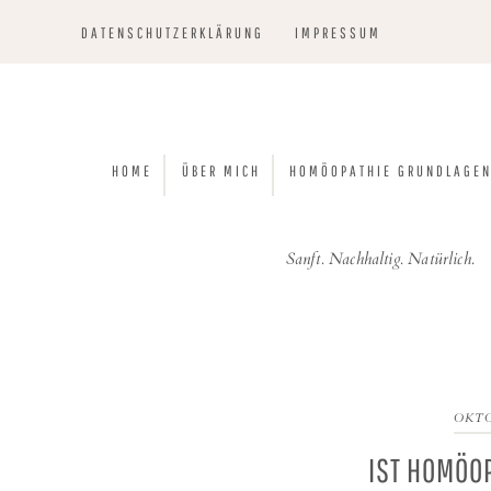
Zur
Skip
Zur
Zur
DATENSCHUTZERKLÄRUNG
IMPRESSUM
Hauptnavigation
to
Hauptsidebar
Fußzeile
springen
main
springen
springen
content
HOME
ÜBER MICH
HOMÖOPATHIE GRUNDLAGE
Sanft. Nachhaltig. Natürlich.
OKTO
IST HOMÖO