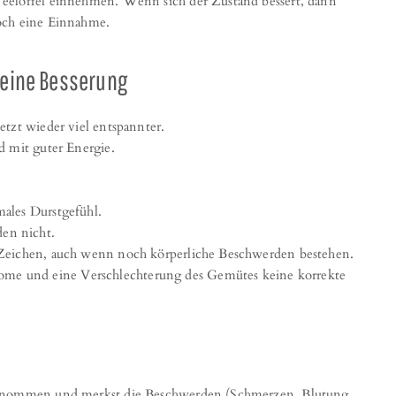
eelöffel einnehmen. Wenn sich der Zustand bessert, dann
noch eine Einnahme.
 eine Besserung
etzt wieder viel entspannter.
nd mit guter Energie.
males Durstgefühl.
en nicht.
s Zeichen, auch wenn noch körperliche Beschwerden bestehen.
me und eine Verschlechterung des Gemütes keine korrekte
 genommen und merkst die Beschwerden (Schmerzen, Blutung,