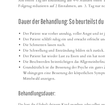
Am ersten Tag der Erkrankung alle 4-6 Stunden einen T
Folgetag reduzieren auf 2 Einnahmen, am 3. Tag nur 
Dauer der Behandlung: So beurteilst du
Der Patient war vorher unruhig, voller Angst und ist j
Der Patient schläft ruhig ein und erwacht erfrischt u
Die Schmerzen lassen nach.
Die Schwellung und Entzündung bilden sich zurück.
Der Patient hat wieder Lust zu Essen und ein hat nor
Die Beschwerden beinträchtigen das Allgemeinbefind
Grundsätzlich ist die Besserung der Psyche ein gute
Wohingegen eine Besserung der körperlichen Sympto
Mittelwahl anzeigen.
Behandlungsdauer:
Du hast die Globuli deinem Kind gegeben oder selbst