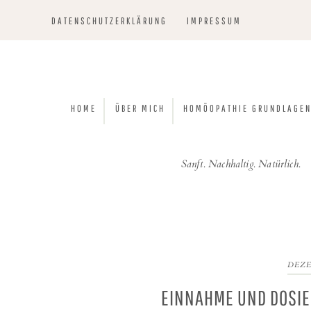
Zur
Skip
Zur
Zur
DATENSCHUTZERKLÄRUNG
IMPRESSUM
Hauptnavigation
to
Hauptsidebar
Fußzeile
springen
main
springen
springen
content
HOME
ÜBER MICH
HOMÖOPATHIE GRUNDLAGE
Sanft. Nachhaltig. Natürlich.
DEZE
EINNAHME UND DOSIE